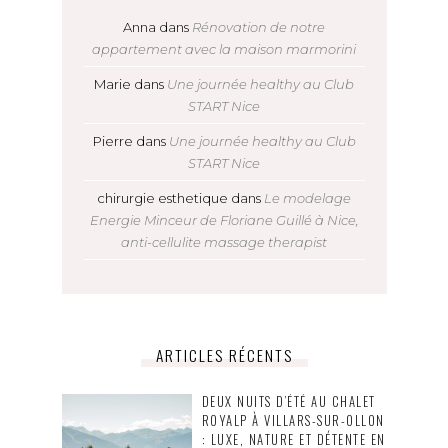
Anna
dans
Rénovation de notre
appartement avec la maison marmorini
Marie
dans
Une journée healthy au Club
START Nice
Pierre
dans
Une journée healthy au Club
START Nice
chirurgie esthetique
dans
Le modelage
Energie Minceur de Floriane Guillé à Nice,
anti-cellulite massage therapist
ARTICLES RÉCENTS
DEUX NUITS D’ÉTÉ AU CHALET
ROYALP À VILLARS-SUR-OLLON
: LUXE, NATURE ET DÉTENTE EN