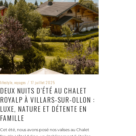
lifestyle
voyages
17 juillet 2025
,
/
DEUX NUITS D’ÉTÉ AU CHALET
ROYALP À VILLARS-SUR-OLLON :
LUXE, NATURE ET DÉTENTE EN
FAMILLE
Cet été, nous avons posé nos valises au Chalet