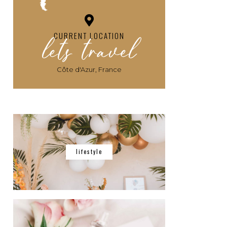
lets travel
CURRENT LOCATION
Côte d'Azur, France
lifestyle