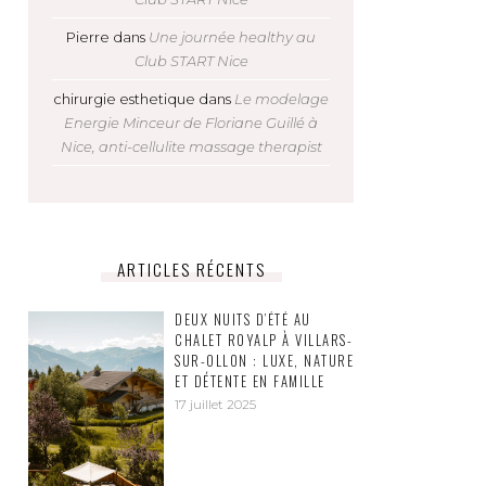
Pierre
dans
Une journée healthy au
Club START Nice
chirurgie esthetique
dans
Le modelage
Energie Minceur de Floriane Guillé à
Nice, anti-cellulite massage therapist
ARTICLES RÉCENTS
DEUX NUITS D’ÉTÉ AU
CHALET ROYALP À VILLARS-
SUR-OLLON : LUXE, NATURE
ET DÉTENTE EN FAMILLE
17 juillet 2025