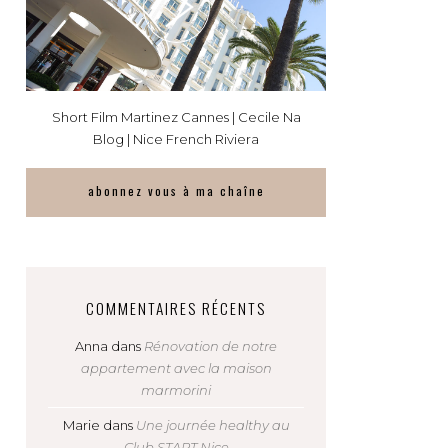
Short Film Martinez Cannes | Cecile Na
Blog | Nice French Riviera
abonnez vous à ma chaîne
COMMENTAIRES RÉCENTS
Anna
dans
Rénovation de notre
appartement avec la maison
marmorini
Marie
dans
Une journée healthy au
Club START Nice