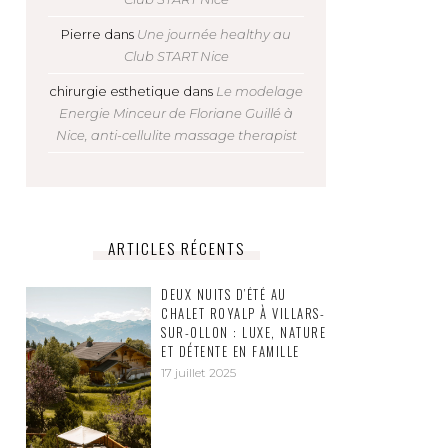
Pierre
dans
Une journée healthy au
Club START Nice
chirurgie esthetique
dans
Le modelage
Energie Minceur de Floriane Guillé à
Nice, anti-cellulite massage therapist
ARTICLES RÉCENTS
DEUX NUITS D’ÉTÉ AU
CHALET ROYALP À VILLARS-
SUR-OLLON : LUXE, NATURE
ET DÉTENTE EN FAMILLE
17 juillet 2025