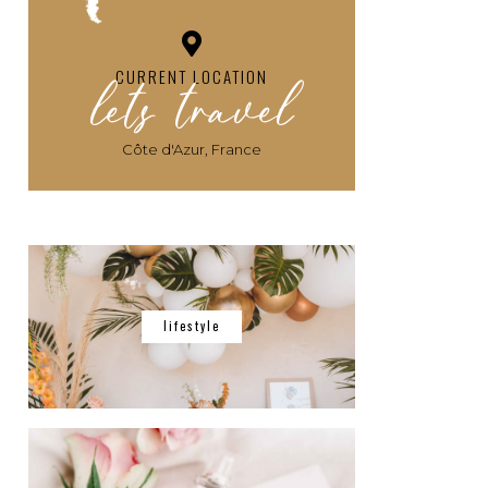
lets travel
CURRENT LOCATION
Côte d'Azur, France
lifestyle