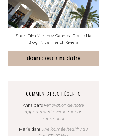
Short Film Martinez Cannes | Cecile Na
Blog | Nice French Riviera
abonnez vous à ma chaîne
COMMENTAIRES RÉCENTS
Anna
dans
Rénovation de notre
appartement avec la maison
marmorini
Marie
dans
Une journée healthy au
Club START Nice