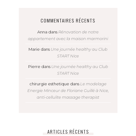
COMMENTAIRES RÉCENTS
Anna
dans
Rénovation de notre
appartement avec la maison marmorini
Marie
dans
Une journée healthy au Club
START Nice
Pierre
dans
Une journée healthy au Club
START Nice
chirurgie esthetique
dans
Le modelage
Energie Minceur de Floriane Guillé à Nice,
anti-cellulite massage therapist
ARTICLES RÉCENTS