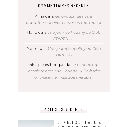
COMMENTAIRES RÉCENTS
Anna
dans
Rénovation de notre
appartement avec la maison marmorini
Marie
dans
Une journée healthy au Club
START Nice
Pierre
dans
Une journée healthy au Club
START Nice
chirurgie esthetique
dans
Le modelage
Energie Minceur de Floriane Guillé à Nice,
anti-cellulite massage therapist
ARTICLES RÉCENTS
DEUX NUITS D’ÉTÉ AU CHALET