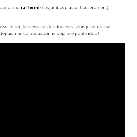
sser et me
raffermir
(les jambes plus particulièrement).
 le lieu, les vestiaires, les douches… alors je vous laisse
 depuis mais cela vous donne déjà une petite idée !