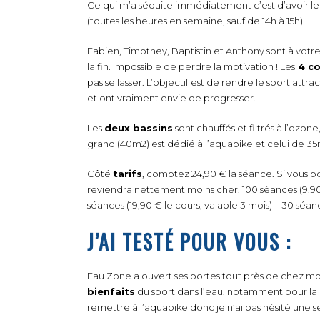
Ce qui m’a séduite immédiatement c’est d’avoir le 
(toutes les heures en semaine, sauf de 14h à 15h).
Fabien, Timothey, Baptistin et Anthony sont à votr
la fin. Impossible de perdre la motivation ! Les
4 co
pas se lasser. L’objectif est de rendre le sport attra
et ont vraiment envie de progresser.
Les
deux bassins
sont chauffés et filtrés à l’ozon
grand (40m2) est dédié à l’aquabike et celui de 35
Côté
tarifs
, comptez 24,90 € la séance. Si vous 
reviendra nettement moins cher, 100 séances (9,90 € 
séances (19,90 € le cours, valable 3 mois) – 30 séanc
J’AI TESTÉ POUR VOUS :
Eau Zone a ouvert ses portes tout près de chez m
bienfaits
du sport dans l’eau, notamment pour la 
remettre à l’aquabike donc je n’ai pas hésité une se