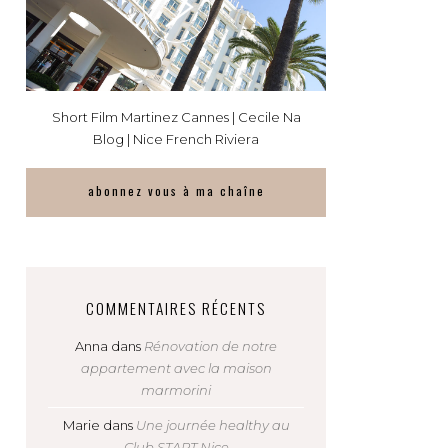
Short Film Martinez Cannes | Cecile Na
Blog | Nice French Riviera
abonnez vous à ma chaîne
COMMENTAIRES RÉCENTS
Anna
dans
Rénovation de notre
appartement avec la maison
marmorini
Marie
dans
Une journée healthy au
Club START Nice