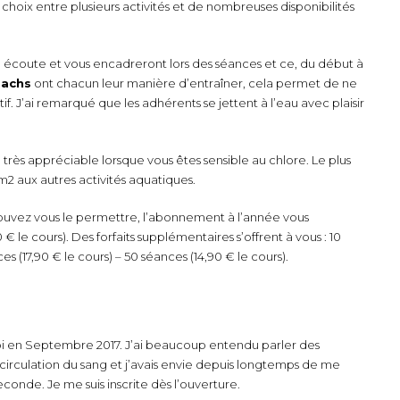
choix entre plusieurs activités et de nombreuses disponibilités
e écoute et vous encadreront lors des séances et ce, du début à
achs
ont chacun leur manière d’entraîner, cela permet de ne
ctif. J’ai remarqué que les adhérents se jettent à l’eau avec plaisir
e, très appréciable lorsque vous êtes sensible au chlore. Le plus
m2 aux autres activités aquatiques.
pouvez vous le permettre, l’abonnement à l’année vous
le cours). Des forfaits supplémentaires s’offrent à vous : 10
es (17,90 € le cours) – 50 séances (14,90 € le cours).
oi en Septembre 2017. J’ai beaucoup entendu parler des
circulation du sang et j’avais envie depuis longtemps de me
conde. Je me suis inscrite dès l’ouverture.