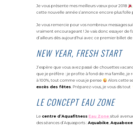
Je vous présente mes meilleurs vœux pour 2018
cette nouvelle année s’annonce encore plus folle 
Je vous remercie pour vos nombreux messages suit
vraiment encourageant ! Je vais donc essayer de f
d’ailleurs dès aujourd’hui avec ce premier billet de
NEW YEAR, FRESH START
J’espère que vous avez passé de chouettes vacances
que je préfère : je profite à fond de ma famille, je re
à 100%, tout comme vous je pense
Alors cette s
excès des fêtes
. Préparez-vous, je vous dis tout
LE CONCEPT EAU ZONE
Le
centre d’Aquafitness
Eau Zone
situé aven
des séances d’Aquasports :
Aquabike
,
Aquaboxe