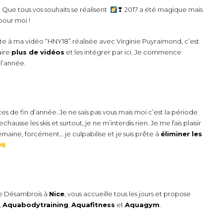
Que tous vos souhaits se réalisent
❣ 2017 a été magique mais
pour moi !
e à ma vidéo “HNY18” réalisée avec Virginie Puyraimond, c’est
aire
plus de vidéos
et les intégrer par ici. Je commence
 l’année.
 de fin d’année. Je ne sais pas vous mais moi c’est la période
chausse les skis et surtout, je ne m’interdis rien. Je me fais plaisir
emaine, forcément… je culpabilise et je suis prête à
éliminer les
ue Désambrois à
Nice
, vous accueille tous les jours et propose
,
Aquabodytraining
,
Aquafitness
et
Aquagym
.