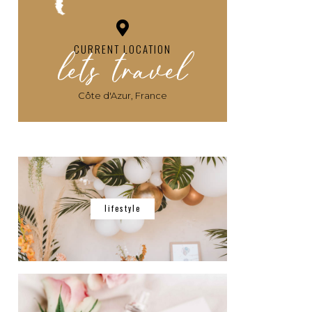
lets travel
CURRENT LOCATION
Côte d'Azur, France
lifestyle