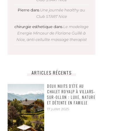
Pierre
dans
Une journée healthy au
Club START Nice
chirurgie esthetique
dans
Le modelage
Energie Minceur de Floriane Guillé à
Nice, anti-cellulite massage therapist
ARTICLES RÉCENTS
DEUX NUITS D’ÉTÉ AU
CHALET ROYALP À VILLARS-
SUR-OLLON : LUXE, NATURE
ET DÉTENTE EN FAMILLE
17 juillet 2025