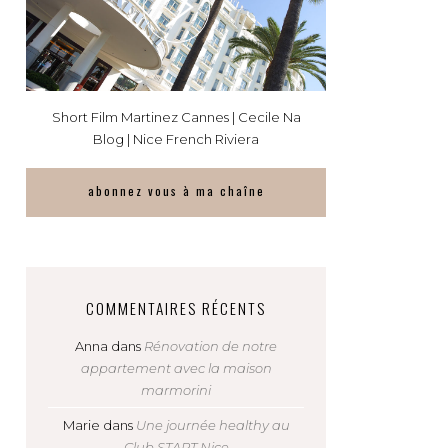
Short Film Martinez Cannes | Cecile Na
Blog | Nice French Riviera
abonnez vous à ma chaîne
COMMENTAIRES RÉCENTS
Anna
dans
Rénovation de notre
appartement avec la maison
marmorini
Marie
dans
Une journée healthy au
Club START Nice