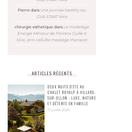
Pierre
dans
Une journée healthy au
Club START Nice
chirurgie esthetique
dans
Le modelage
Energie Minceur de Floriane Guillé à
Nice, anti-cellulite massage therapist
ARTICLES RÉCENTS
DEUX NUITS D’ÉTÉ AU
CHALET ROYALP À VILLARS-
SUR-OLLON : LUXE, NATURE
ET DÉTENTE EN FAMILLE
17 juillet 2025