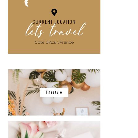
lets travel
CURRENT LOCATION
Côte d'Azur, France
lifestyle