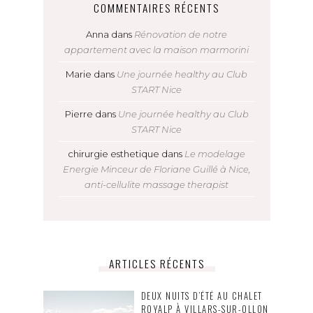
COMMENTAIRES RÉCENTS
Anna
dans
Rénovation de notre
appartement avec la maison marmorini
Marie
dans
Une journée healthy au Club
START Nice
Pierre
dans
Une journée healthy au Club
START Nice
chirurgie esthetique
dans
Le modelage
Energie Minceur de Floriane Guillé à Nice,
anti-cellulite massage therapist
ARTICLES RÉCENTS
DEUX NUITS D’ÉTÉ AU CHALET
ROYALP À VILLARS-SUR-OLLON