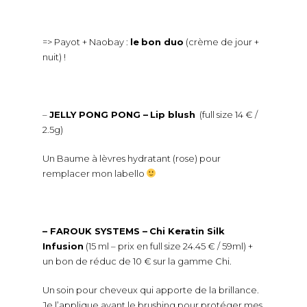
=> Payot + Naobay :
le
bon duo
(crème de jour +
nuit) !
–
JELLY PONG PONG –
Lip blush
(full size 14 € /
2.5g)
Un Baume à lèvres hydratant (rose) pour
remplacer mon labello
– FAROUK SYSTEMS –
Chi Keratin Silk
Infusion
(15 ml – prix en full size 24.45 € / 59ml) +
un bon de réduc de 10 € sur la gamme Chi.
Un soin pour cheveux qui apporte de la brillance.
Je l’applique avant le brushing pour protéger mes