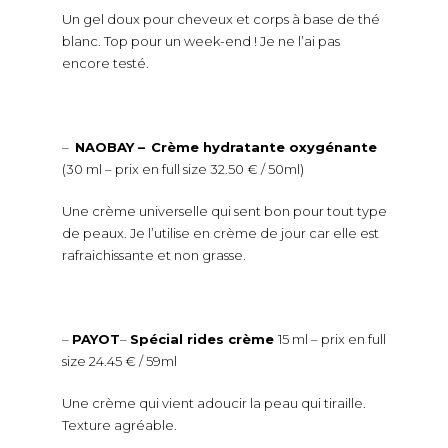
Un gel doux pour cheveux et corps à base de thé
blanc. Top pour un week-end ! Je ne l’ai pas
encore testé.
–
NAOBAY –
Crème hydratante oxygénante
(30 ml – prix en full size 32.50 € / 50ml)
Une crème universelle qui sent bon pour tout type
de peaux. Je l’utilise en crème de jour car elle est
rafraichissante et non grasse.
–
PAYOT
–
Spécial rides crème
15 ml – prix en full
size 24.45 € / 59ml
Une crème qui vient adoucir la peau qui tiraille.
Texture agréable.