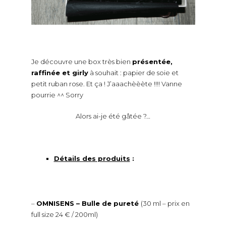
Je découvre une box très bien
présentée,
raffinée et girly
à souhait : papier de soie et
petit ruban rose. Et ça ! J’aaachèèète !!!! Vanne
pourrie ^^ Sorry
Alors ai-je été gâtée ?…
Détails des produits
:
–
OMNISENS –
Bulle de pureté
(30 ml – prix en
full size 24 € / 200ml)