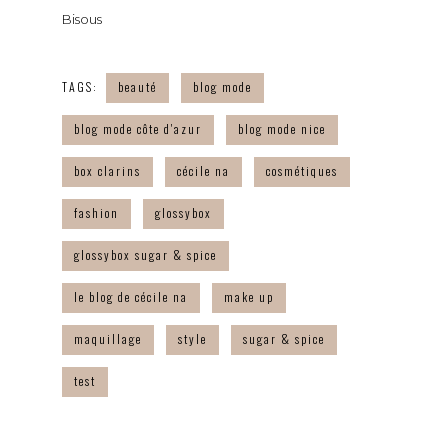
Bisous
TAGS:
beauté
blog mode
blog mode côte d'azur
blog mode nice
box clarins
cécile na
cosmétiques
fashion
glossybox
glossybox sugar & spice
le blog de cécile na
make up
maquillage
style
sugar & spice
test