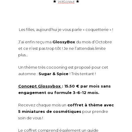
Les filles, aujourd’hui je vous parle « coquetterie » !
J’ai enfin reçu ma
GlossyBox
du mois d’Octobre
et ce n’est pas trop tôt ! Je ne l’attendais limite
plus…
Un thème très cocooning est proposé pour cet
automne :
Sugar & Spice
! Très tentant !
Concept Glossybox
: 15.50 € par mois sans
engagement ou formule 3-6-12 mois.
Recevez chaque mois un
coffret à thème avec
5 miniatures de cosmétiques
pour prendre
soin de vous !
Le coffret comprend également un guide