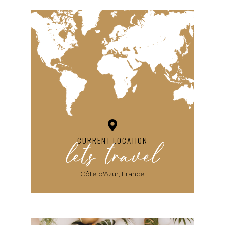
lets travel
CURRENT LOCATION
Côte d'Azur, France