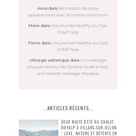
Anna
dans
Rénovation de notre
appartement avec la maison marmorini
Marie
dans
Une journée healthy au Club
START Nice
Pierre
dans
Une journée healthy au Club
START Nice
chirurgie esthetique
dans
Le modelage
Energie Minceur de Floriane Guillé à Nice,
anti-cellulite massage therapist
ARTICLES RÉCENTS
DEUX NUITS D’ÉTÉ AU CHALET
ROYALP À VILLARS-SUR-OLLON
: LUXE, NATURE ET DÉTENTE EN