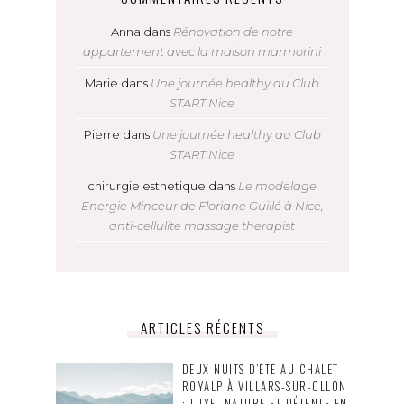
Anna
dans
Rénovation de notre
appartement avec la maison marmorini
Marie
dans
Une journée healthy au Club
START Nice
Pierre
dans
Une journée healthy au Club
START Nice
chirurgie esthetique
dans
Le modelage
Energie Minceur de Floriane Guillé à Nice,
anti-cellulite massage therapist
ARTICLES RÉCENTS
DEUX NUITS D’ÉTÉ AU CHALET
ROYALP À VILLARS-SUR-OLLON
: LUXE, NATURE ET DÉTENTE EN