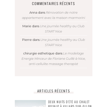
COMMENTAIRES RÉCENTS
Anna
dans
Rénovation de notre
appartement avec la maison marmorini
Marie
dans
Une journée healthy au Club
START Nice
Pierre
dans
Une journée healthy au Club
START Nice
chirurgie esthetique
dans
Le modelage
Energie Minceur de Floriane Guillé à Nice,
anti-cellulite massage therapist
ARTICLES RÉCENTS
DEUX NUITS D’ÉTÉ AU CHALET
ROYALP À VILLARS-SUR-OLLON