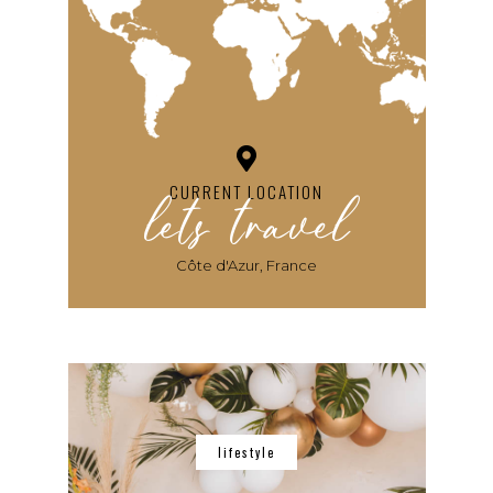
lets travel
CURRENT LOCATION
Côte d'Azur, France
lifestyle