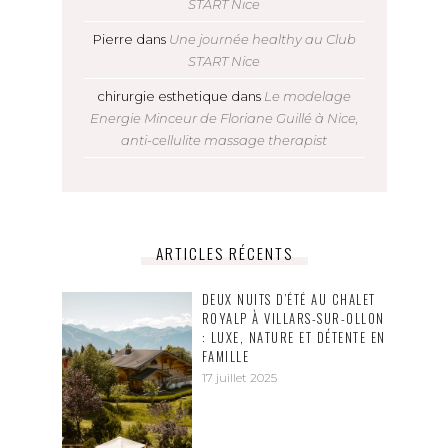
START Nice
Pierre
dans
Une journée healthy au Club
START Nice
chirurgie esthetique
dans
Le modelage
Energie Minceur de Floriane Guillé à Nice,
anti-cellulite massage therapist
ARTICLES RÉCENTS
DEUX NUITS D’ÉTÉ AU CHALET
ROYALP À VILLARS-SUR-OLLON
: LUXE, NATURE ET DÉTENTE EN
FAMILLE
17 juillet 2025