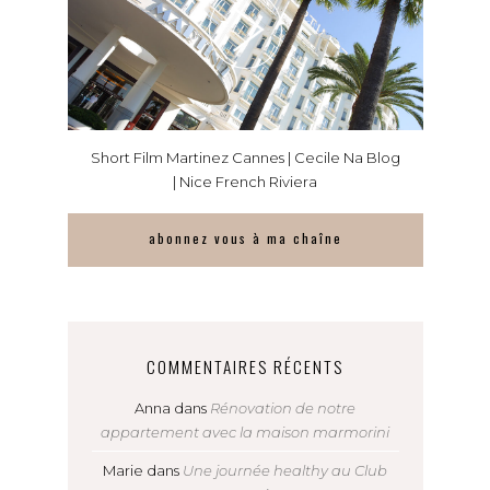
Short Film Martinez Cannes | Cecile Na Blog
| Nice French Riviera
abonnez vous à ma chaîne
COMMENTAIRES RÉCENTS
Anna
dans
Rénovation de notre
appartement avec la maison marmorini
Marie
dans
Une journée healthy au Club