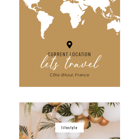
lets travel
CURRENT LOCATION
Côte d'Azur, France
lifestyle