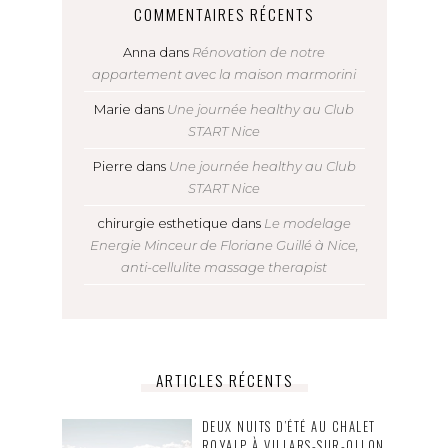
COMMENTAIRES RÉCENTS
Anna
dans
Rénovation de notre
appartement avec la maison marmorini
Marie
dans
Une journée healthy au Club
START Nice
Pierre
dans
Une journée healthy au Club
START Nice
chirurgie esthetique
dans
Le modelage
Energie Minceur de Floriane Guillé à Nice,
anti-cellulite massage therapist
ARTICLES RÉCENTS
DEUX NUITS D’ÉTÉ AU CHALET
ROYALP À VILLARS-SUR-OLLON