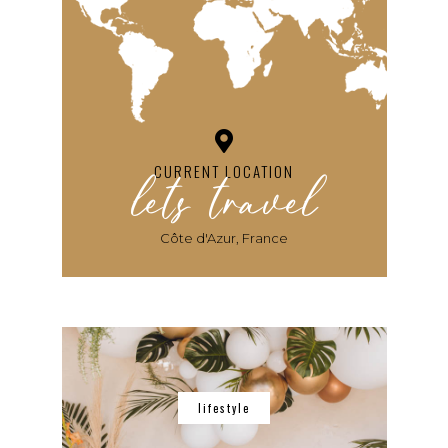
lets travel
CURRENT LOCATION
Côte d'Azur, France
lifestyle