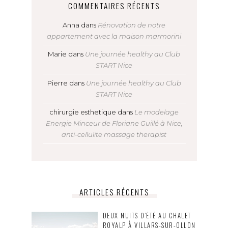
COMMENTAIRES RÉCENTS
Anna
dans
Rénovation de notre
appartement avec la maison marmorini
Marie
dans
Une journée healthy au Club
START Nice
Pierre
dans
Une journée healthy au Club
START Nice
chirurgie esthetique
dans
Le modelage
Energie Minceur de Floriane Guillé à Nice,
anti-cellulite massage therapist
ARTICLES RÉCENTS
DEUX NUITS D’ÉTÉ AU CHALET
ROYALP À VILLARS-SUR-OLLON