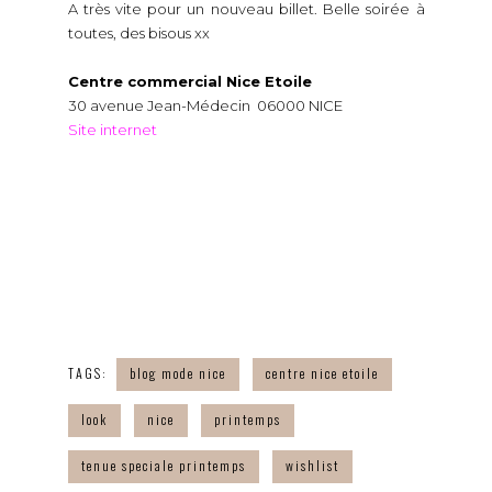
A très vite pour un nouveau billet. Belle soirée à
toutes, des bisous xx
Centre commercial Nice Etoile
30 avenue Jean-Médecin 06000 NICE
Site internet
TAGS:
blog mode nice
centre nice etoile
look
nice
printemps
tenue speciale printemps
wishlist