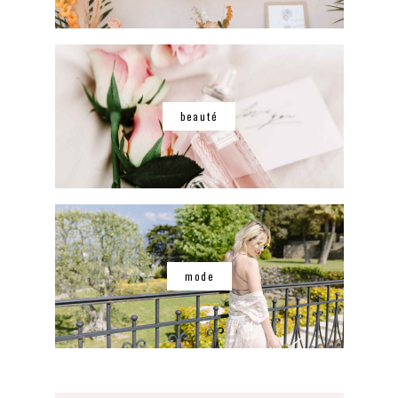
beauté
mode