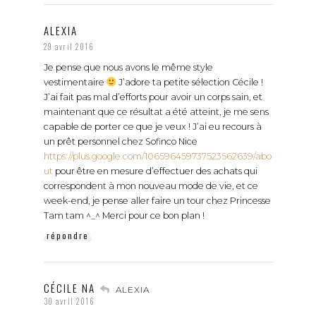
ALEXIA
29 avril 2016
Je pense que nous avons le même style
vestimentaire
J’adore ta petite sélection Cécile !
J’ai fait pas mal d’efforts pour avoir un corps sain, et
maintenant que ce résultat a été atteint, je me sens
capable de porter ce que je veux ! J’ai eu recours à
un prêt personnel chez Sofinco Nice
https://plus.google.com/106596459737523562639/abo
ut
pour être en mesure d’effectuer des achats qui
correspondent à mon nouveau mode de vie, et ce
week-end, je pense aller faire un tour chez Princesse
Tam tam ^_^ Merci pour ce bon plan !
répondre
CÉCILE NA
ALEXIA
30 avril 2016