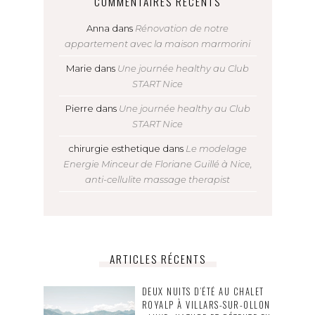
COMMENTAIRES RÉCENTS
Anna
dans
Rénovation de notre
appartement avec la maison marmorini
Marie
dans
Une journée healthy au Club
START Nice
Pierre
dans
Une journée healthy au Club
START Nice
chirurgie esthetique
dans
Le modelage
Energie Minceur de Floriane Guillé à Nice,
anti-cellulite massage therapist
ARTICLES RÉCENTS
DEUX NUITS D’ÉTÉ AU CHALET
ROYALP À VILLARS-SUR-OLLON