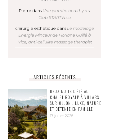
Pierre
dans
Une journée healthy au
Club START Nice
chirurgie esthetique
dans
Le modelage
Energie Minceur de Floriane Guillé à
Nice, anti-cellulite massage therapist
ARTICLES RÉCENTS
DEUX NUITS D’ÉTÉ AU
CHALET ROYALP À VILLARS-
SUR-OLLON : LUXE, NATURE
ET DÉTENTE EN FAMILLE
17 juillet 2025