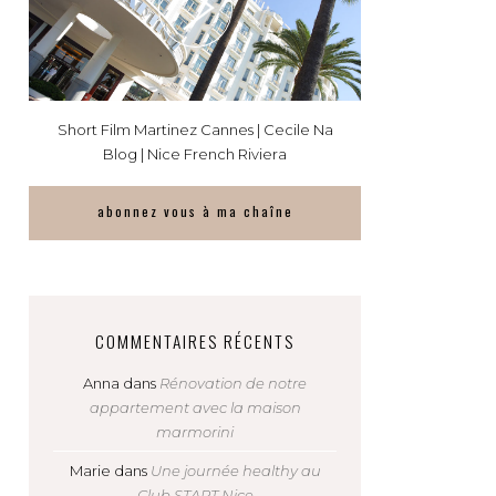
Short Film Martinez Cannes | Cecile Na
Blog | Nice French Riviera
abonnez vous à ma chaîne
COMMENTAIRES RÉCENTS
Anna
dans
Rénovation de notre
appartement avec la maison
marmorini
Marie
dans
Une journée healthy au
Club START Nice