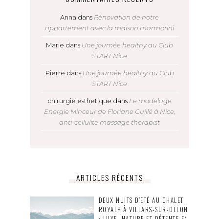
Anna
dans
Rénovation de notre
appartement avec la maison marmorini
Marie
dans
Une journée healthy au Club
START Nice
Pierre
dans
Une journée healthy au Club
START Nice
chirurgie esthetique
dans
Le modelage
Energie Minceur de Floriane Guillé à Nice,
anti-cellulite massage therapist
ARTICLES RÉCENTS
DEUX NUITS D’ÉTÉ AU CHALET
ROYALP À VILLARS-SUR-OLLON
: LUXE, NATURE ET DÉTENTE EN