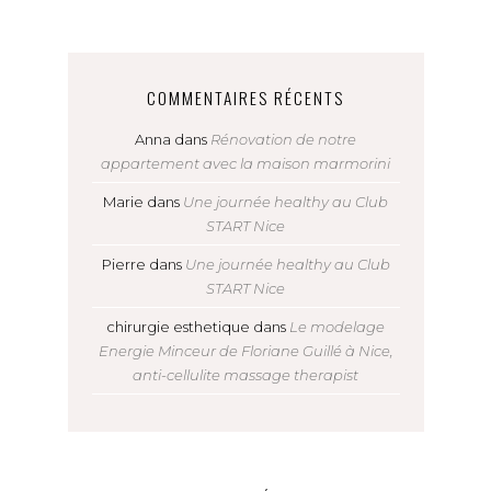
COMMENTAIRES RÉCENTS
Anna
dans
Rénovation de notre
appartement avec la maison marmorini
Marie
dans
Une journée healthy au Club
START Nice
Pierre
dans
Une journée healthy au Club
START Nice
chirurgie esthetique
dans
Le modelage
Energie Minceur de Floriane Guillé à Nice,
anti-cellulite massage therapist