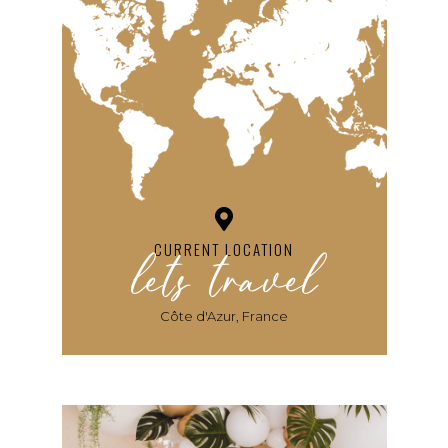
lets travel
CURRENT LOCATION
Côte d'Azur, France