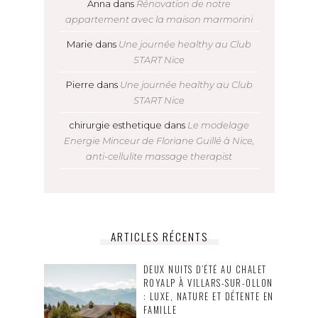
Anna
dans
Rénovation de notre
appartement avec la maison marmorini
Marie
dans
Une journée healthy au Club
START Nice
Pierre
dans
Une journée healthy au Club
START Nice
chirurgie esthetique
dans
Le modelage
Energie Minceur de Floriane Guillé à Nice,
anti-cellulite massage therapist
ARTICLES RÉCENTS
DEUX NUITS D’ÉTÉ AU CHALET
ROYALP À VILLARS-SUR-OLLON
: LUXE, NATURE ET DÉTENTE EN
FAMILLE