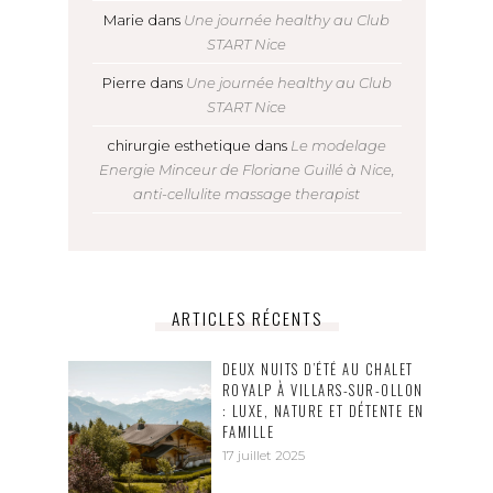
Marie
dans
Une journée healthy au Club
START Nice
Pierre
dans
Une journée healthy au Club
START Nice
chirurgie esthetique
dans
Le modelage
Energie Minceur de Floriane Guillé à Nice,
anti-cellulite massage therapist
ARTICLES RÉCENTS
DEUX NUITS D’ÉTÉ AU CHALET
ROYALP À VILLARS-SUR-OLLON
: LUXE, NATURE ET DÉTENTE EN
FAMILLE
17 juillet 2025