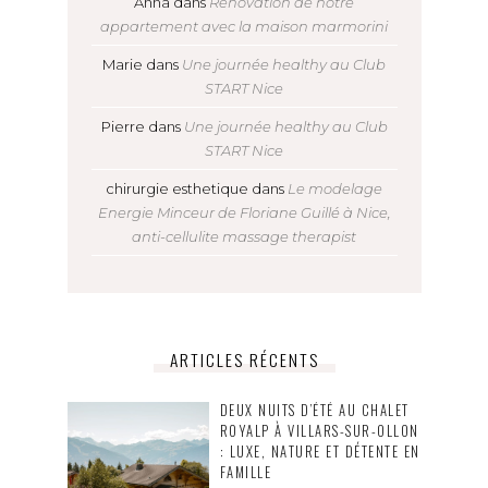
Anna
dans
Rénovation de notre
appartement avec la maison marmorini
Marie
dans
Une journée healthy au Club
START Nice
Pierre
dans
Une journée healthy au Club
START Nice
chirurgie esthetique
dans
Le modelage
Energie Minceur de Floriane Guillé à Nice,
anti-cellulite massage therapist
ARTICLES RÉCENTS
DEUX NUITS D’ÉTÉ AU CHALET
ROYALP À VILLARS-SUR-OLLON
: LUXE, NATURE ET DÉTENTE EN
FAMILLE