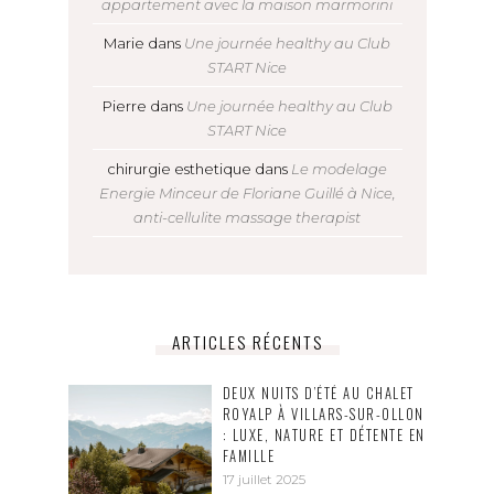
appartement avec la maison marmorini
Marie
dans
Une journée healthy au Club
START Nice
Pierre
dans
Une journée healthy au Club
START Nice
chirurgie esthetique
dans
Le modelage
Energie Minceur de Floriane Guillé à Nice,
anti-cellulite massage therapist
ARTICLES RÉCENTS
DEUX NUITS D’ÉTÉ AU CHALET
ROYALP À VILLARS-SUR-OLLON
: LUXE, NATURE ET DÉTENTE EN
FAMILLE
17 juillet 2025