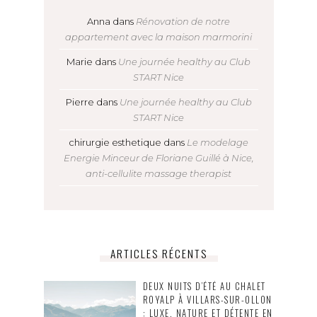
Anna
dans
Rénovation de notre
appartement avec la maison marmorini
Marie
dans
Une journée healthy au Club
START Nice
Pierre
dans
Une journée healthy au Club
START Nice
chirurgie esthetique
dans
Le modelage
Energie Minceur de Floriane Guillé à Nice,
anti-cellulite massage therapist
ARTICLES RÉCENTS
DEUX NUITS D’ÉTÉ AU CHALET
ROYALP À VILLARS-SUR-OLLON
: LUXE, NATURE ET DÉTENTE EN