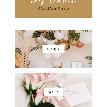
lets travel
Côte d'Azur, France
lifestyle
beauté