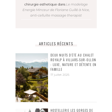
chirurgie esthetique
dans
Le modelage
Energie Minceur de Floriane Guillé à Nice,
anti-cellulite massage therapist
ARTICLES RÉCENTS
DEUX NUITS D’ÉTÉ AU CHALET
ROYALP À VILLARS-SUR-OLLON
: LUXE, NATURE ET DÉTENTE EN
FAMILLE
17 juillet 2025
HOSTELLERIE LES GORGES DE