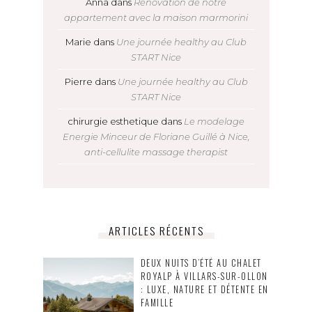
Anna
dans
Rénovation de notre
appartement avec la maison marmorini
Marie
dans
Une journée healthy au Club
START Nice
Pierre
dans
Une journée healthy au Club
START Nice
chirurgie esthetique
dans
Le modelage
Energie Minceur de Floriane Guillé à Nice,
anti-cellulite massage therapist
ARTICLES RÉCENTS
DEUX NUITS D’ÉTÉ AU CHALET
ROYALP À VILLARS-SUR-OLLON
: LUXE, NATURE ET DÉTENTE EN
FAMILLE