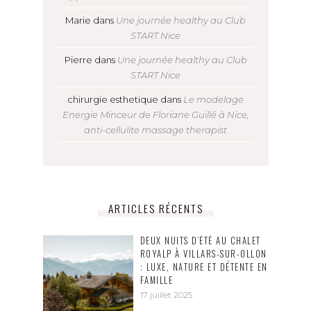
Marie
dans
Une journée healthy au Club
START Nice
Pierre
dans
Une journée healthy au Club
START Nice
chirurgie esthetique
dans
Le modelage
Energie Minceur de Floriane Guillé à Nice,
anti-cellulite massage therapist
ARTICLES RÉCENTS
DEUX NUITS D’ÉTÉ AU CHALET
ROYALP À VILLARS-SUR-OLLON
: LUXE, NATURE ET DÉTENTE EN
FAMILLE
17 juillet 2025