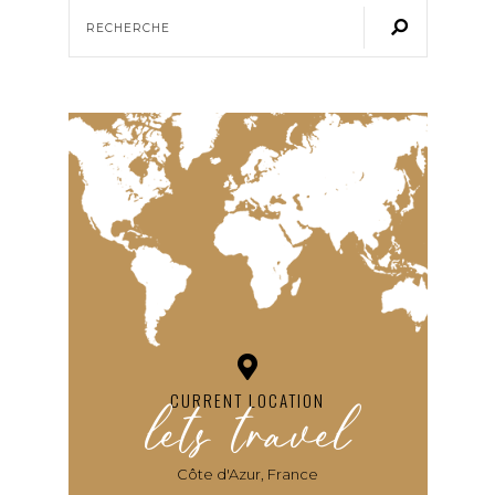
lets travel
CURRENT LOCATION
Côte d'Azur, France