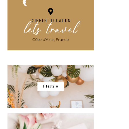
lets travel
CURRENT LOCATION
Côte d'Azur, France
lifestyle