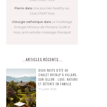
Pierre
dans
Une journée healthy au
Club START Nice
chirurgie esthetique
dans
Le modelage
Energie Minceur de Floriane Guillé à
Nice, anti-cellulite massage therapist
ARTICLES RÉCENTS
DEUX NUITS D’ÉTÉ AU
CHALET ROYALP À VILLARS-
SUR-OLLON : LUXE, NATURE
ET DÉTENTE EN FAMILLE
17 juillet 2025