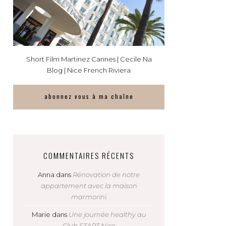
Short Film Martinez Cannes | Cecile Na
Blog | Nice French Riviera
abonnez vous à ma chaîne
COMMENTAIRES RÉCENTS
Anna
dans
Rénovation de notre
appartement avec la maison
marmorini
Marie
dans
Une journée healthy au
Club START Nice