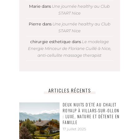
Marie
dans
Une journée healthy au Club
START Nice
Pierre
dans
Une journée healthy au Club
START Nice
chirurgie esthetique
dans
Le modelage
Energie Minceur de Floriane Guillé à Nice,
anti-cellulite massage therapist
ARTICLES RÉCENTS
DEUX NUITS D’ÉTÉ AU CHALET
ROYALP À VILLARS-SUR-OLLON
: LUXE, NATURE ET DÉTENTE EN
FAMILLE
17 juillet 2025