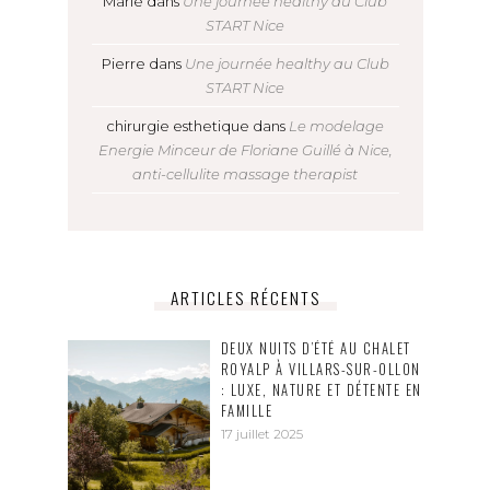
Marie
dans
Une journée healthy au Club
START Nice
Pierre
dans
Une journée healthy au Club
START Nice
chirurgie esthetique
dans
Le modelage
Energie Minceur de Floriane Guillé à Nice,
anti-cellulite massage therapist
ARTICLES RÉCENTS
DEUX NUITS D’ÉTÉ AU CHALET
ROYALP À VILLARS-SUR-OLLON
: LUXE, NATURE ET DÉTENTE EN
FAMILLE
17 juillet 2025