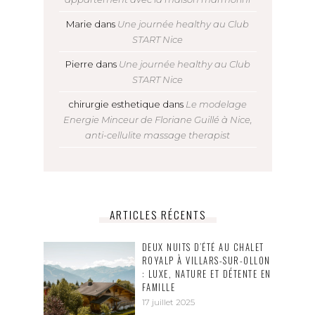
Marie
dans
Une journée healthy au Club
START Nice
Pierre
dans
Une journée healthy au Club
START Nice
chirurgie esthetique
dans
Le modelage
Energie Minceur de Floriane Guillé à Nice,
anti-cellulite massage therapist
ARTICLES RÉCENTS
DEUX NUITS D’ÉTÉ AU CHALET
ROYALP À VILLARS-SUR-OLLON
: LUXE, NATURE ET DÉTENTE EN
FAMILLE
17 juillet 2025