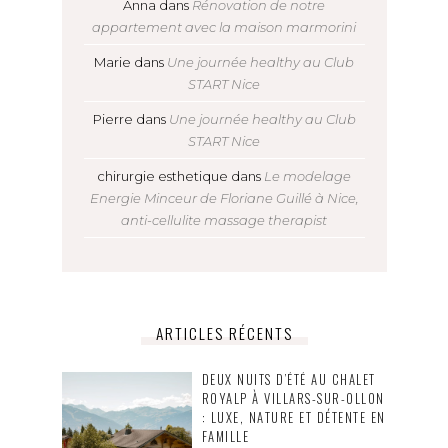
Anna
dans
Rénovation de notre
appartement avec la maison marmorini
Marie
dans
Une journée healthy au Club
START Nice
Pierre
dans
Une journée healthy au Club
START Nice
chirurgie esthetique
dans
Le modelage
Energie Minceur de Floriane Guillé à Nice,
anti-cellulite massage therapist
ARTICLES RÉCENTS
DEUX NUITS D’ÉTÉ AU CHALET
ROYALP À VILLARS-SUR-OLLON
: LUXE, NATURE ET DÉTENTE EN
FAMILLE