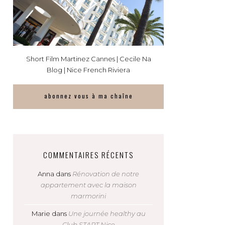
Short Film Martinez Cannes | Cecile Na
Blog | Nice French Riviera
abonnez vous à ma chaîne
COMMENTAIRES RÉCENTS
Anna
dans
Rénovation de notre
appartement avec la maison
marmorini
Marie
dans
Une journée healthy au
Club START Nice