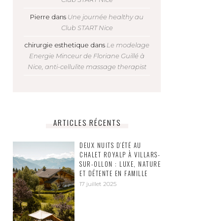
Pierre
dans
Une journée healthy au
Club START Nice
chirurgie esthetique
dans
Le modelage
Energie Minceur de Floriane Guillé à
Nice, anti-cellulite massage therapist
ARTICLES RÉCENTS
DEUX NUITS D’ÉTÉ AU
CHALET ROYALP À VILLARS-
SUR-OLLON : LUXE, NATURE
ET DÉTENTE EN FAMILLE
17 juillet 2025