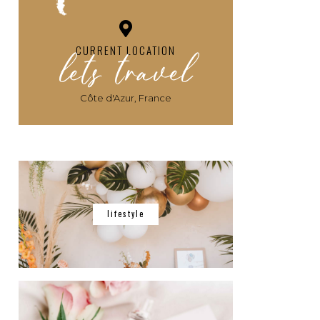
lets travel
CURRENT LOCATION
Côte d'Azur, France
lifestyle