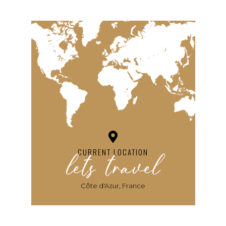
lets travel
CURRENT LOCATION
Côte d'Azur, France