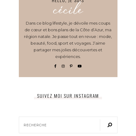
HELLO, JE SUIS
cécile
Dans ce blog lifestyle, je dévoile mes coups
de cœur et bons plans de la Côte d’Azur, ma
région natale. Je passe tout en revue : mode,
beauté, food, sport et voyages. J’aime
partager mes jolies découvertes et
expériences.
SUIVEZ MOI SUR INSTAGRAM